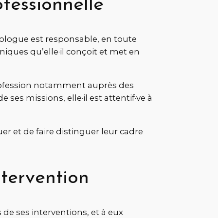
fessionnelle
hologue est responsable, en toute
iques qu’elle·il conçoit et met en
 profession notamment auprès des
es missions, elle·il est attentif·ve à
uer et de faire distinguer leur cadre
ntervention
de ses interventions, et à eux