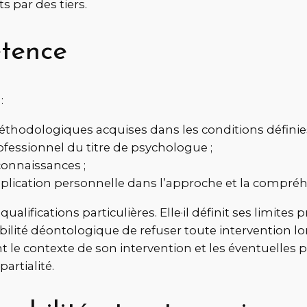
ts par des tiers.
étence
:
odologiques acquises dans les conditions définies par
rofessionnel du titre de psychologue ;
 connaissances ;
plication personnelle dans l’approche et la compréh
lifications particulières. Elle·il définit ses limite
ilité déontologique de refuser toute intervention lorsq
e contexte de son intervention et les éventuelles pre
rtialité.