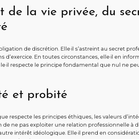
t de la vie privée, du sec
té
gation de discrétion. Elle·il s’astreint au secret profe
s d’exercice. En toutes circonstances, elle·il en inf
le·il respecte le principe fondamental que nul ne peu
té et probité
ue respecte les principes éthiques, les valeurs d’intég
on de ne pas exploiter une relation professionnelle à d
autre intérêt idéologique. Elle·il prend en considératio